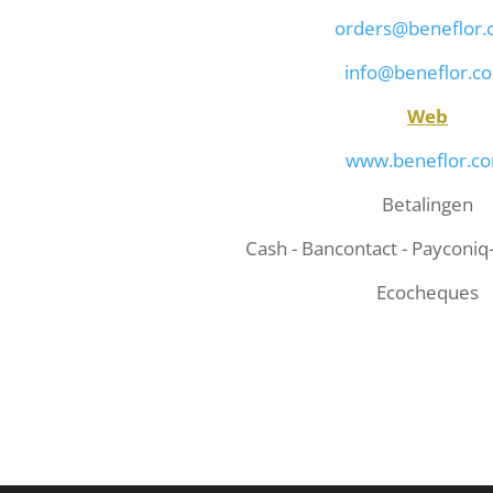
orders@beneflor
info@beneflor.c
Web
www.beneflor.c
Betalingen
Cash - Bancontact - Payconiq
Ecocheques