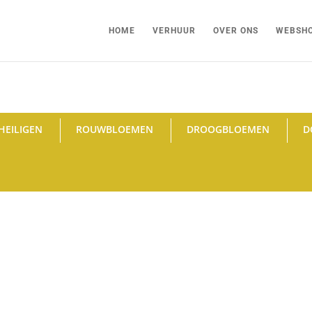
HOME
VERHUUR
OVER ONS
WEBSH
HEILIGEN
ROUWBLOEMEN
DROOGBLOEMEN
D