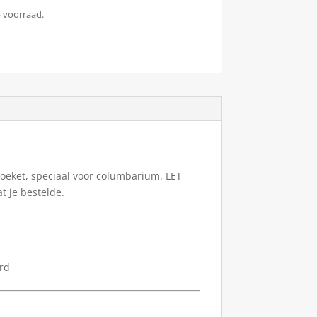
p voorraad.
 boeket, speciaal voor columbarium. LET
at je bestelde.
erd