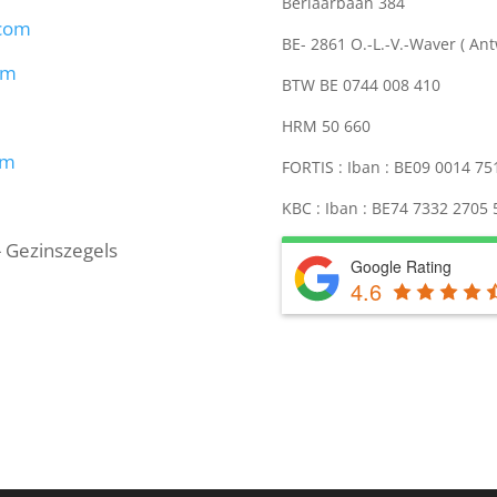
Berlaarbaan 384
.com
BE- 2861 O.-L.-V.-Waver ( An
om
BTW BE 0744 008 410
HRM 50 660
om
FORTIS : Iban : BE09 0014 7
KBC : Iban : BE74 7332 2705
- Gezinszegels
Google Rating
4.6