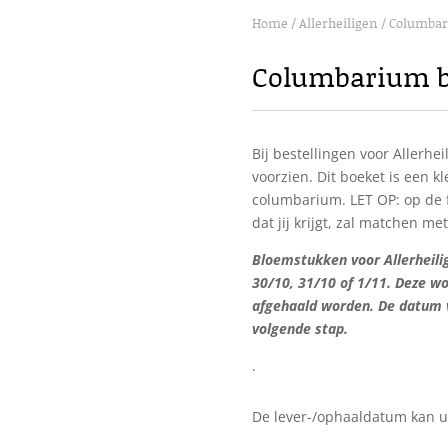
Home
/
Allerheiligen
/
Columba
Columbarium b
Bij bestellingen voor Allerh
voorzien. Dit boeket is een k
columbarium. LET OP: op de f
dat jij krijgt, zal matchen me
Bloemstukken voor Allerheili
30/10, 31/10 of 1/11. Deze w
afgehaald worden. De datum 
volgende stap.
.
De lever-/ophaaldatum kan u 