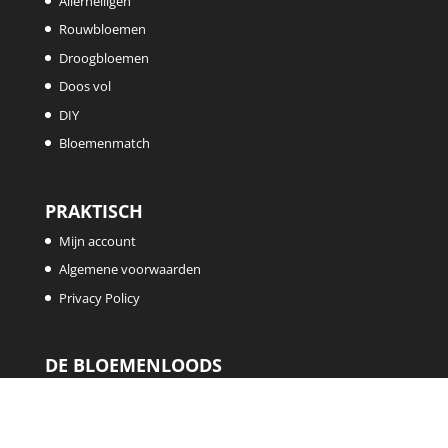
Allerheiligen
Rouwbloemen
Droogbloemen
Doos vol
DIY
Bloemenmatch
PRAKTISCH
Mijn account
Algemene voorwaarden
Privacy Policy
DE BLOEMENLOODS
Tel:
015/75.78.11
E-mail:
info@beneflor.com