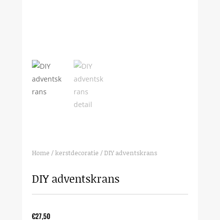
Home
/
kerstdecoratie
/ DIY adventskrans
DIY adventskrans
€
27,50