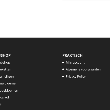
BSHOP
PRAKTISCH
ebshop
Mijn account
eketten
Algemene voorwaarden
lerheiligen
Privacy Policy
uwbloemen
oogbloemen
os vol
Y