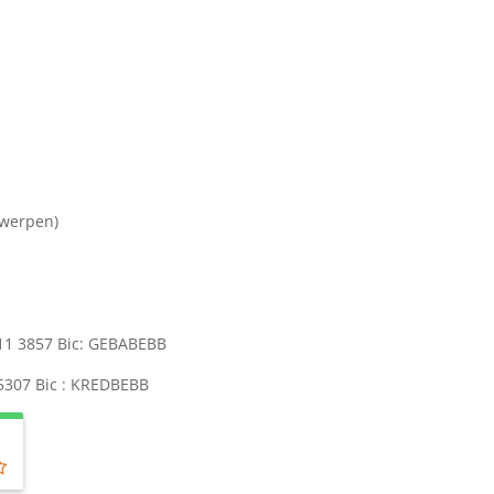
twerpen)
511 3857 Bic: GEBABEBB
 5307 Bic : KREDBEBB