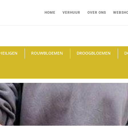
HOME
VERHUUR
OVER ONS
WEBSH
HEILIGEN
ROUWBLOEMEN
DROOGBLOEMEN
D