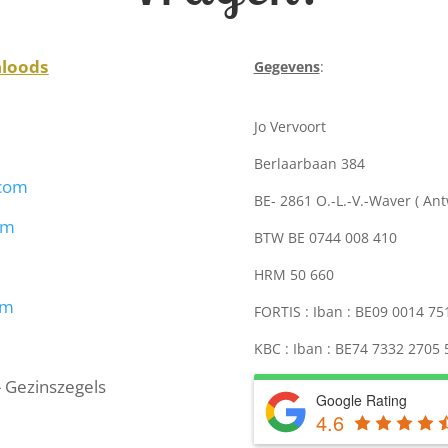
nloods
Gegevens
:
Jo Vervoort
Berlaarbaan 384
.com
BE- 2861 O.-L.-V.-Waver ( An
om
BTW BE 0744 008 410
HRM 50 660
om
FORTIS : Iban : BE09 0014 7
KBC : Iban : BE74 7332 2705
- Gezinszegels
Google Rating
4.6