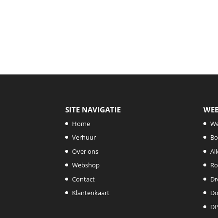
SITE NAVIGATIE
WE
Home
W
Verhuur
Bo
Over ons
Al
Webshop
Ro
Contact
Dr
Klantenkaart
Do
DI