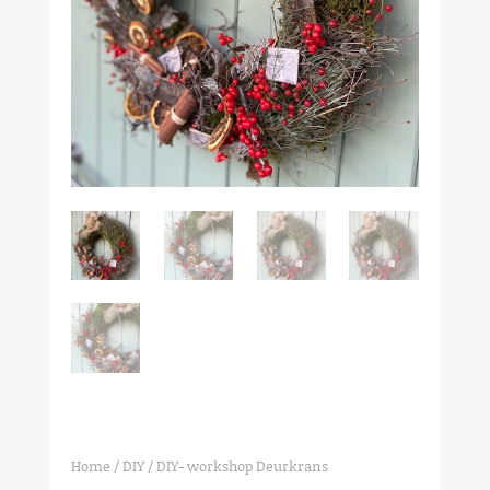
Home
/
DIY
/ DIY- workshop Deurkrans