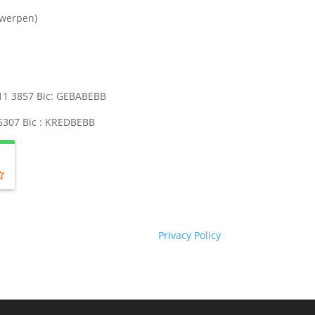
twerpen)
511 3857 Bic: GEBABEBB
 5307 Bic : KREDBEBB
Privacy Policy