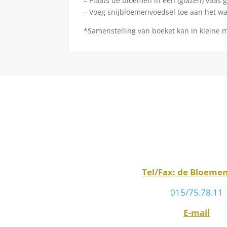
– Plaats de bloemen in een (glazen) vaas 
– Voeg snijbloemenvoedsel toe aan het wa
*Samenstelling van boeket kan in kleine m
Tel/Fax: de Bloeme
015/75.78.11
E-mail