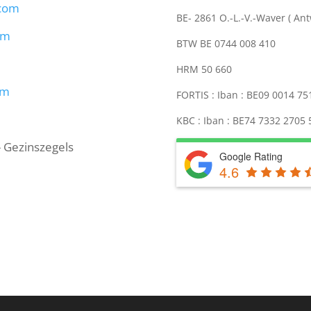
.com
BE- 2861 O.-L.-V.-Waver ( An
om
BTW BE 0744 008 410
HRM 50 660
om
FORTIS : Iban : BE09 0014 7
KBC : Iban : BE74 7332 2705
- Gezinszegels
Google Rating
4.6