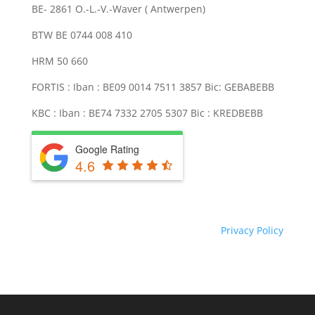
BE- 2861 O.-L.-V.-Waver ( Antwerpen)
BTW BE 0744 008 410
HRM 50 660
FORTIS : Iban : BE09 0014 7511 3857 Bic: GEBABEBB
KBC : Iban : BE74 7332 2705 5307 Bic : KREDBEBB
Google Rating
4.6
Privacy Policy