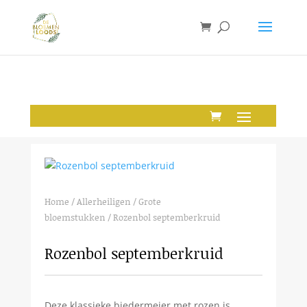
Home
/
Allerheiligen
/
Grote
bloemstukken
/ Rozenbol septemberkruid
Rozenbol septemberkruid
Deze klassieke biedermeier met rozen is