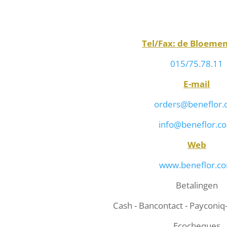
Tel/Fax: de Bloeme
015/75.78.11
E-mail
orders@beneflor
info@beneflor.c
Web
www.beneflor.c
Betalingen
Cash - Bancontact - Payconiq
Ecocheques