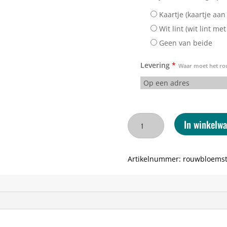
Kaartje (kaartje a
Wit lint (wit lint m
Geen van beide
Levering
*
Waar moet het ro
Rouwbloemstuk
In winkelw
met
witte
rozen
Artikelnummer:
rouwbloemst
en
orchideeën
aantal