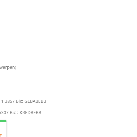
twerpen)
511 3857 Bic: GEBABEBB
 5307 Bic : KREDBEBB