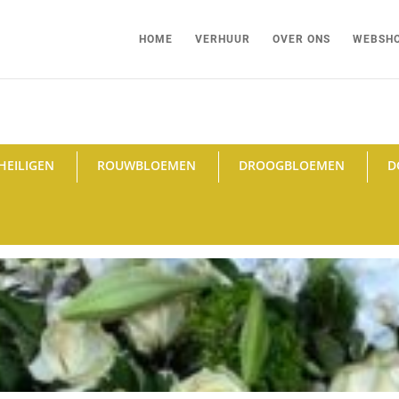
HOME
VERHUUR
OVER ONS
WEBSH
HEILIGEN
ROUWBLOEMEN
DROOGBLOEMEN
D