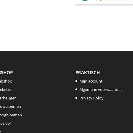
BSHOP
PRAKTISCH
ebshop
Mijn account
eketten
Algemene voorwaarden
lerheiligen
Privacy Policy
uwbloemen
oogbloemen
os vol
Y