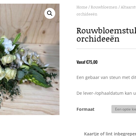
Home
/
Rouwbloemen
/
Altaars
orchideeën
Rouwbloemstuk
orchideeën
Vanaf
€
75,00
Een gebaar van steun met dit
De lever-/ophaaldatum kan u 
Formaat
Kaartje of lint inbegrepe