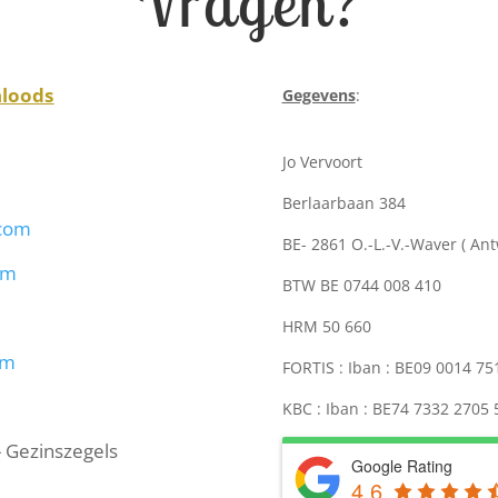
Vragen?
nloods
Gegevens
:
Jo Vervoort
Berlaarbaan 384
.com
BE- 2861 O.-L.-V.-Waver ( An
om
BTW BE 0744 008 410
HRM 50 660
om
FORTIS : Iban : BE09 0014 7
KBC : Iban : BE74 7332 2705
- Gezinszegels
Google Rating
4.6