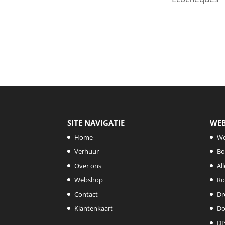
SITE NAVIGATIE
WE
Home
W
Verhuur
Bo
Over ons
Al
Webshop
Ro
Contact
Dr
Klantenkaart
Do
DI