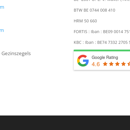
om
BTW BE 0744 008 410
HRM 50 660
om
FORTIS : Iban : BE09 0014 7
KBC : Iban : BE74 7332 2705
- Gezinszegels
Google Rating
4.6