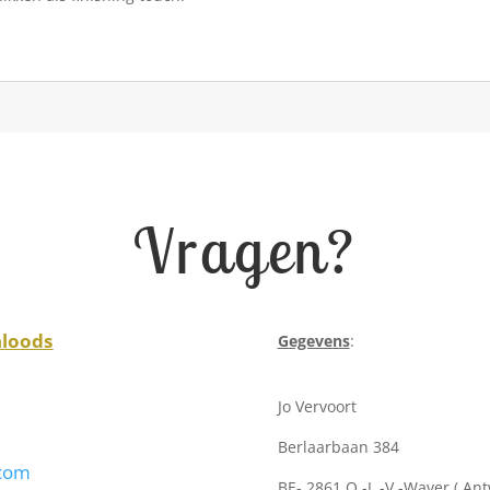
Vragen?
nloods
Gegevens
:
Jo Vervoort
Berlaarbaan 384
.com
BE- 2861 O.-L.-V.-Waver ( An