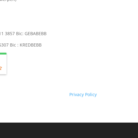
511 3857 Bic: GEBABEBB
 5307 Bic : KREDBEBB
Privacy Policy