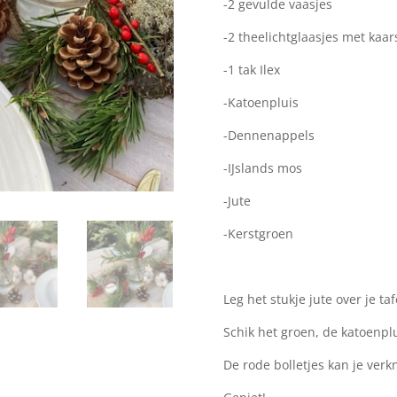
-2 gevulde vaasjes
-2 theelichtglaasjes met kaar
-1 tak Ilex
-Katoenpluis
-Dennenappels
-IJslands mos
-Jute
-Kerstgroen
Leg het stukje jute over je t
Schik het groen, de katoenp
De rode bolletjes kan je verk