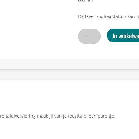
Geniet!
De lever-/ophaaldatum kan u 
Tafelbox
In winkelw
‘Natuurlijke
Kerst’
–
Complete
kersttafelversiering
in
een
doos
aantal
 tafelversiering maak jij van je feesttafel een pareltje.