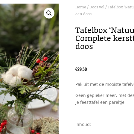
Home
/
Doos vol
/ Tafelbox ‘Natu
een doos
Tafelbox ‘Natuur
Complete kerstt
doos
€
29,50
Pak uit met de mooiste tafelv
Geen gepieker meer, met deze
je feesttafel een pareltje.
Inhoud: