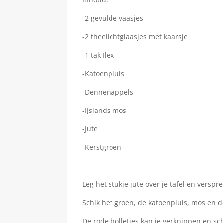
-2 gevulde vaasjes
-2 theelichtglaasjes met kaarsje
-1 tak Ilex
-Katoenpluis
-Dennenappels
-IJslands mos
-Jute
-Kerstgroen
Leg het stukje jute over je tafel en versp
Schik het groen, de katoenpluis, mos en 
De rode bolletjes kan je verknippen en sch