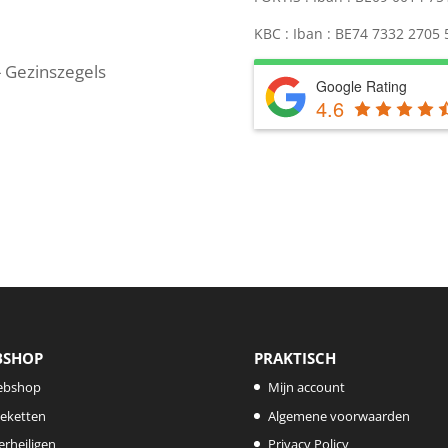
KBC : Iban : BE74 7332 2705
- Gezinszegels
Google Rating
4.6
BSHOP
PRAKTISCH
ebshop
Mijn account
eketten
Algemene voorwaarden
lerheiligen
Privacy Policy