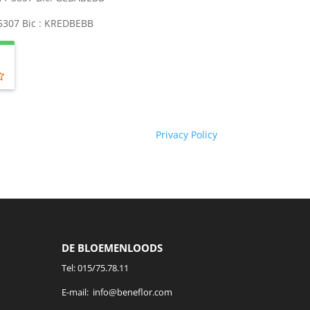
 5307 Bic : KREDBEBB
Privacy Policy
DE BLOEMENLOODS
Tel:
015/75.78.11
E-mail:
info@beneflor.com