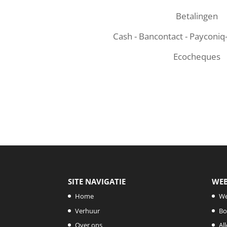
Betalingen
Cash - Bancontact - Payconiq
Ecocheques
SITE NAVIGATIE
WE
Home
W
Verhuur
Bo
Over ons
Al