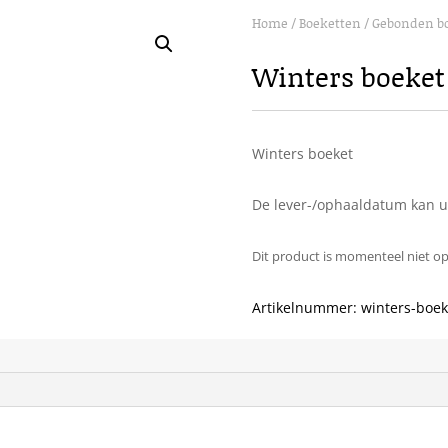
Home
/
Boeketten
/
Gebonden b
Winters boeket
Winters boeket
De lever-/ophaaldatum kan u 
Dit product is momenteel niet o
Artikelnummer:
winters-boek