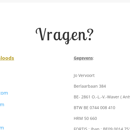
Vragen?
nloods
Gegevens
:
Jo Vervoort
Berlaarbaan 384
.com
BE- 2861 O.-L.-V.-Waver ( An
om
BTW BE 0744 008 410
HRM 50 660
om
FORTIS : Iban : BE09 0014 7