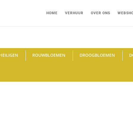
HOME
VERHUUR
OVER ONS
WEBSH
HEILIGEN
ROUWBLOEMEN
DROOGBLOEMEN
D