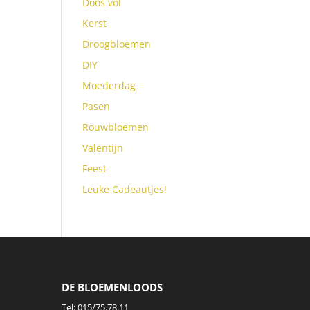
Doos vol
Kerst
Droogbloemen
DIY
Moederdag
Pasen
Rouwbloemen
Valentijn
Feest
Leuke Cadeautjes!
DE BLOEMENLOODS
Tel:
015/75.78.11