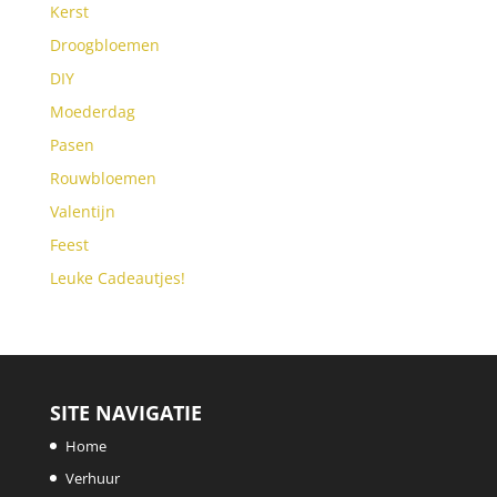
Kerst
Droogbloemen
DIY
Moederdag
Pasen
Rouwbloemen
Valentijn
Feest
Leuke Cadeautjes!
SITE NAVIGATIE
Home
Verhuur