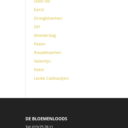
Doos vol
Kerst
Droogbloemen
DIY
Moederdag
Pasen
Rouwbloemen
Valentijn
Feest
Leuke Cadeautjes!
DE BLOEMENLOODS
Tel:
015/75.78.11