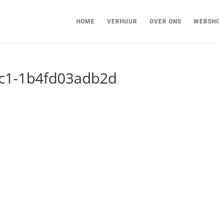
HOME
VERHUUR
OVER ONS
WEBSH
ac1-1b4fd03adb2d