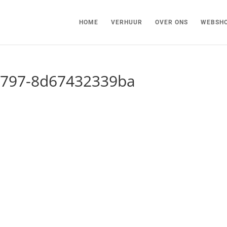
HOME
VERHUUR
OVER ONS
WEBSH
a797-8d67432339ba