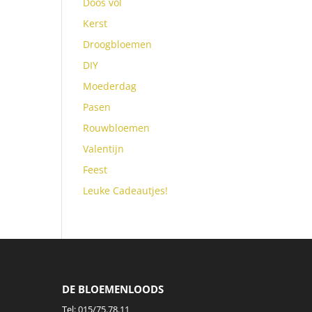
Doos vol
Kerst
Droogbloemen
DIY
Moederdag
Pasen
Rouwbloemen
Valentijn
Feest
Leuke Cadeautjes!
DE BLOEMENLOODS
Tel:
015/75.78.11