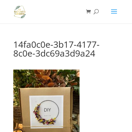
14fa0c0e-3b17-4177-
8c0e-3dc69a3d9a24