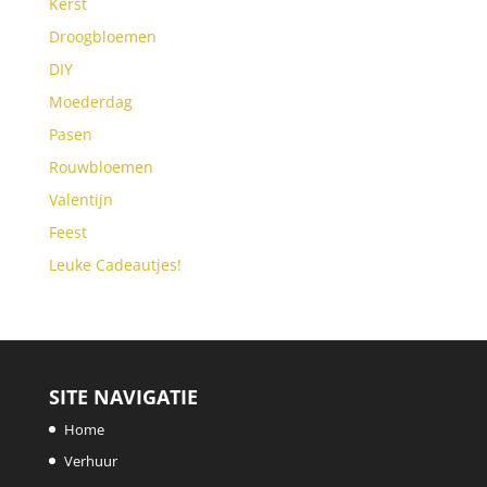
Kerst
Droogbloemen
DIY
Moederdag
Pasen
Rouwbloemen
Valentijn
Feest
Leuke Cadeautjes!
SITE NAVIGATIE
Home
Verhuur