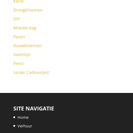
Kerst
Droogbloemen
DIY
Moederdag
Pasen
Rouwbloemen
Valentijn
Feest
Leuke Cadeautjes!
SITE NAVIGATIE
Home
Verhuur