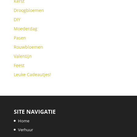
Kerst
Droogbloemen
DIY
Moederdag
Pasen
Rouwbloemen
Valentijn
Feest
Leuke Cadeautjes!
SITE NAVIGATIE
Home
Verhuur