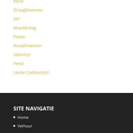
Kerst
Droogbloemen
DIY
Moederdag
Pasen
Rouwbloemen
Valentijn
Feest
Leuke Cadeautjes!
SITE NAVIGATIE
Home
Verhuur