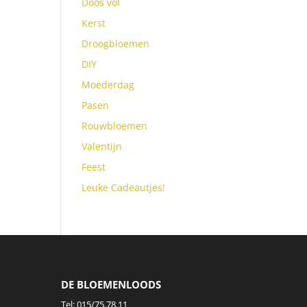
Doos vol
Kerst
Droogbloemen
DIY
Moederdag
Pasen
Rouwbloemen
Valentijn
Feest
Leuke Cadeautjes!
DE BLOEMENLOODS
Tel:
015/75.78.11