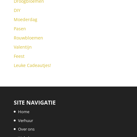
Droogbloemen
DIY
Moederdag
Pasen
Rouwbloemen
Valentijn
Feest
Leuke Cadeautjes!
SITE NAVIGATIE
Home
Verhuur
Over ons