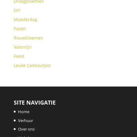
Droogbloemen
DIY
Moederdag
Pasen
Rouwbloemen
Valentijn
Feest
Leuke Cadeautjes!
SITE NAVIGATIE
Home
Verhuur
Over ons