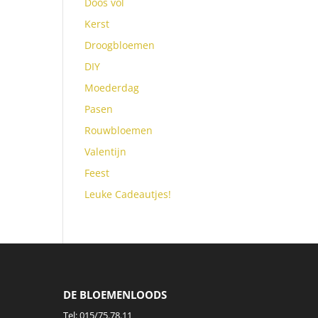
Doos vol
Kerst
Droogbloemen
DIY
Moederdag
Pasen
Rouwbloemen
Valentijn
Feest
Leuke Cadeautjes!
DE BLOEMENLOODS
Tel:
015/75.78.11