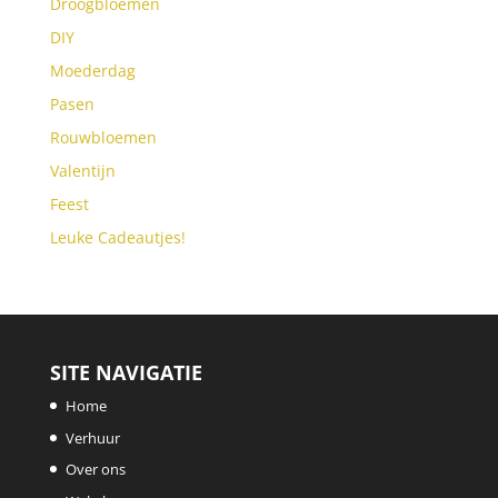
Droogbloemen
DIY
Moederdag
Pasen
Rouwbloemen
Valentijn
Feest
Leuke Cadeautjes!
SITE NAVIGATIE
Home
Verhuur
Over ons