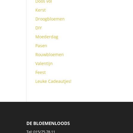
Doos vol
Kerst
Droogbloemen
DIY
Moederdag
Pasen
Rouwbloemen
Valentijn
Feest
Leuke Cadeautjes!
DE BLOEMENLOODS
Tel:
015/75.78.11