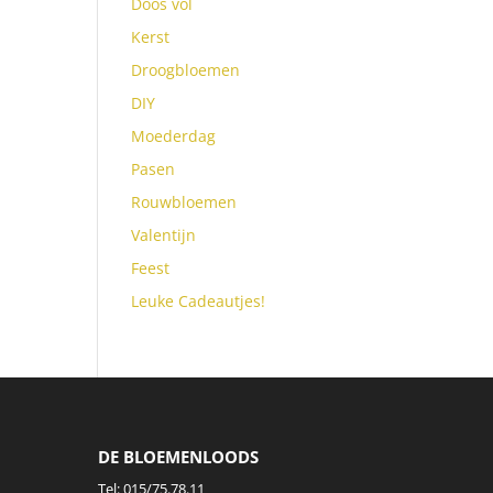
Doos vol
Kerst
Droogbloemen
DIY
Moederdag
Pasen
Rouwbloemen
Valentijn
Feest
Leuke Cadeautjes!
DE BLOEMENLOODS
Tel:
015/75.78.11