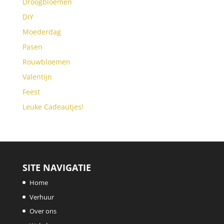
Droogbloemen
DIY
Moederdag
Pasen
Rouwbloemen
Valentijn
Feest
Leuke Cadeautjes!
SITE NAVIGATIE
Home
Verhuur
Over ons