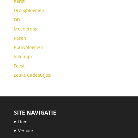
Kerst
Droogbloemen
DIY
Moederdag
Pasen
Rouwbloemen
Valentijn
Feest
Leuke Cadeautjes!
SITE NAVIGATIE
Home
Verhuur