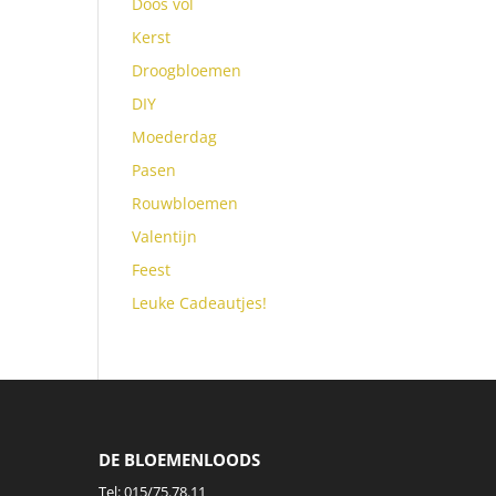
Doos vol
Kerst
Droogbloemen
DIY
Moederdag
Pasen
Rouwbloemen
Valentijn
Feest
Leuke Cadeautjes!
DE BLOEMENLOODS
Tel:
015/75.78.11