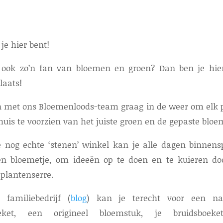
 je hier bent!
j ook zo’n fan van bloemen en groen? Dan ben je hie
plaats!
jn met ons Bloemenloods-team graag in de weer om elk p
huis te voorzien van het juiste groen en de gepaste bloe
e nog echte ‘stenen’ winkel kan je alle dagen binnens
en bloemetje, om ideeën op te doen en te kuieren do
plantenserre.
 familiebedrijf (
blog
) kan je terecht voor een nat
oeket, een origineel bloemstuk, je bruidsboeke