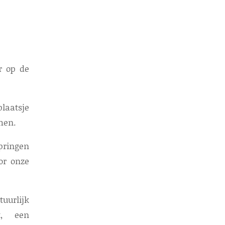
r op de
laatsje
men.
pringen
or onze
uurlijk
t, een