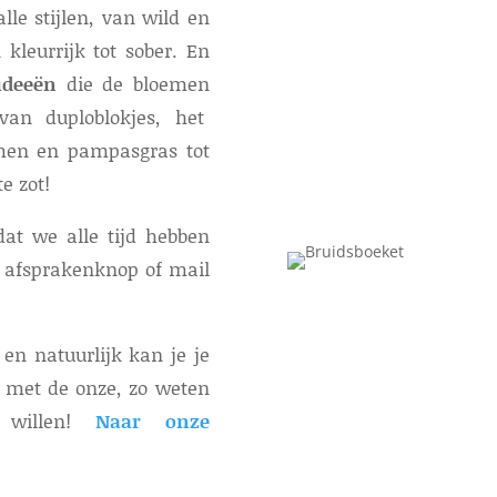
lle stijlen, van wild en
 kleurrijk tot sober. En
ideeën
die de bloemen
van duploblokjes, het
men en pampasgras tot
e zot!
at we alle tijd hebben
e afsprakenknop of mail
s
en natuurlijk kan je je
) met de onze, zo weten
t willen!
Naar onze