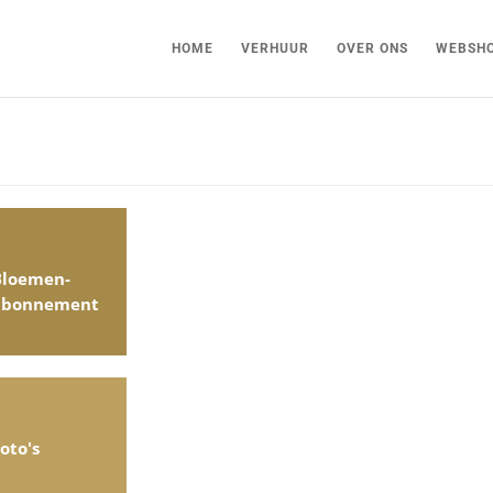
HOME
VERHUUR
OVER ONS
WEBSH
Bloemen-
abonnement
oto's