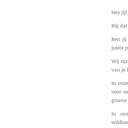
Hey jij!
Blij dat
Ben ji
juiste 
Wij zi
van je 
In onz
voor e
groene 
In ons
wildb