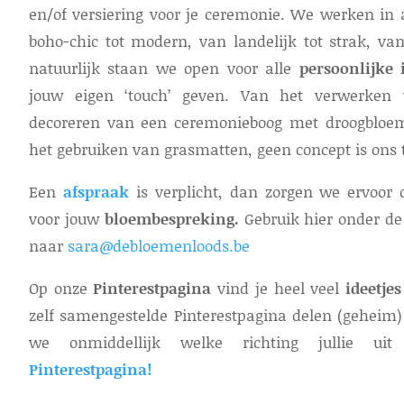
en/of versiering voor je ceremonie. We werken in a
boho-chic tot modern, van landelijk tot strak, van
natuurlijk staan we open voor alle
persoonlijke 
jouw eigen ‘touch’ geven. Van het verwerken 
decoreren van een ceremonieboog met droogbloe
het gebruiken van grasmatten, geen concept is ons t
Een
afspraak
is verplicht,
dan zorgen we ervoor d
voor jouw
bloembespreking.
Gebruik hier onder d
naar
sara@debloemenloods.be
Op onze
Pinterestpagina
vind je heel veel
ideetje
zelf samengestelde Pinterestpagina delen (geheim
we onmiddellijk welke richting jullie ui
Pinterestpagina!