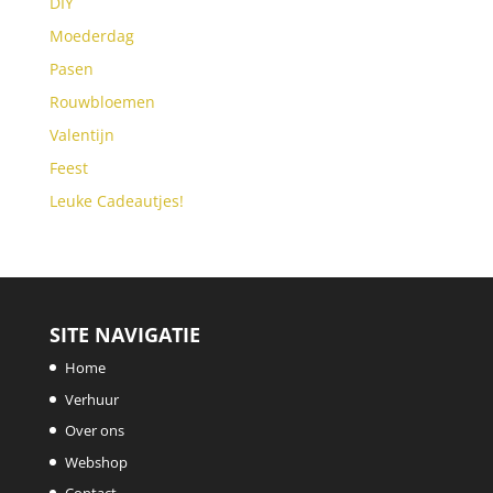
DIY
Moederdag
Pasen
Rouwbloemen
Valentijn
Feest
Leuke Cadeautjes!
SITE NAVIGATIE
Home
Verhuur
Over ons
Webshop