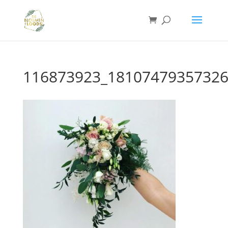
116873923_18107479357326