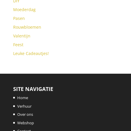
DIY
Moederdag
Pasen
Rouwbloemen
Valentijn
Feest
Leuke Cadeautjes!
SITE NAVIGATIE
Home
Verhuur
Over ons
Webshop