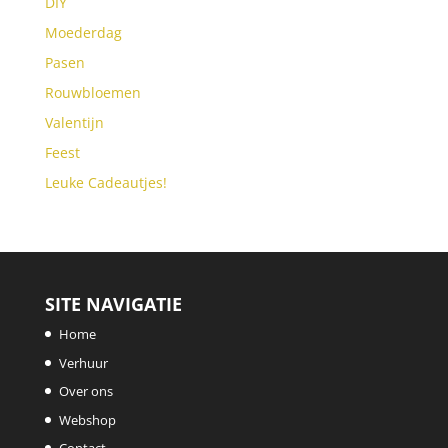
DIY
Moederdag
Pasen
Rouwbloemen
Valentijn
Feest
Leuke Cadeautjes!
SITE NAVIGATIE
Home
Verhuur
Over ons
Webshop