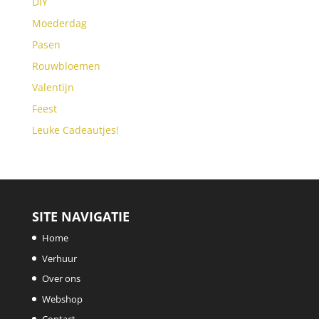
DIY
Moederdag
Pasen
Rouwbloemen
Valentijn
Feest
Leuke Cadeautjes!
SITE NAVIGATIE
Home
Verhuur
Over ons
Webshop