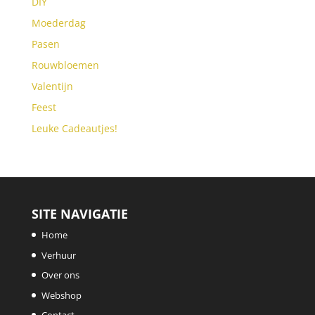
DIY
Moederdag
Pasen
Rouwbloemen
Valentijn
Feest
Leuke Cadeautjes!
SITE NAVIGATIE
Home
Verhuur
Over ons
Webshop