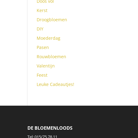
Doos vol
Kerst
Droogbloemen
DIY
Moederdag
Pasen
Rouwbloemen
Valentijn
Feest
Leuke Cadeautjes!
DE BLOEMENLOODS
Tel:
015/75.78.11