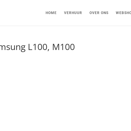
HOME
VERHUUR
OVER ONS
WEBSH
amsung L100, M100