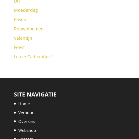
DIY
Moederdag
Pasen
Rouwbloemen
Valentijn
Feest
Leuke Cadeautjes!
SITE NAVIGATIE
Home
Verhuur
Over ons
Webshop