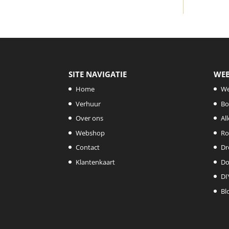
SITE NAVIGATIE
WE
Home
W
Verhuur
Bo
Over ons
Al
Webshop
Ro
Contact
Dr
Klantenkaart
Do
DI
Bl