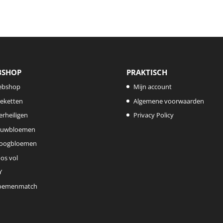
BSHOP
PRAKTISCH
ebshop
Mijn account
eketten
Algemene voorwaarden
lerheiligen
Privacy Policy
uwbloemen
oogbloemen
os vol
Y
oemenmatch