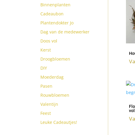
Binnenplanten
Cadeaubon
Plantendokter Jo
Dag van de medewerker
Doos vol
Kerst
Ho
Droogbloemen
V
DIY
Moederdag
Pasen
Rouwbloemen
Valentijn
Flo
vol
Feest
V
Leuke Cadeautjes!