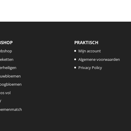
BSHOP
PRAKTISCH
ebshop
Mijn account
eketten
Algemene voorwaarden
lerheiligen
Privacy Policy
uwbloemen
oogbloemen
os vol
Y
oemenmatch