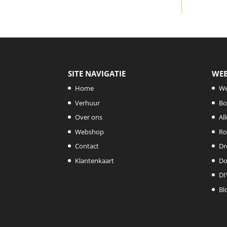
SITE NAVIGATIE
WE
Home
W
Verhuur
Bo
Over ons
Al
Webshop
Ro
Contact
Dr
Klantenkaart
Do
DI
Bl