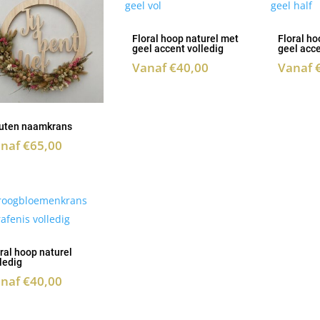
Floral hoop naturel met
Floral ho
geel accent volledig
geel acce
Vanaf
€
40,00
Vanaf
uten naamkrans
anaf
€
65,00
ral hoop naturel
ledig
anaf
€
40,00